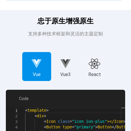
忠于原生增强原生
支持多种技术框架和灵活的主题定制
Vue
Vue3
React
Code
<
template
>
1
<
div
>
2
<
Icon
class
=
"icon ion-plus"
></
Icon
>
3
<
Button
type
=
"primary"
>
Button
</
Button
4