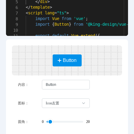
</
div
>
5
</
template
>
6
<
script lang
=
"ts"
>
7
import
Vue
from
'vue'
;
8
import
{
Button
}
from
'@king-design/vue-le
9
10
export
default
Vue
.
extend
({
11
内容：
图标：
Icon左置
圆角：
0
20