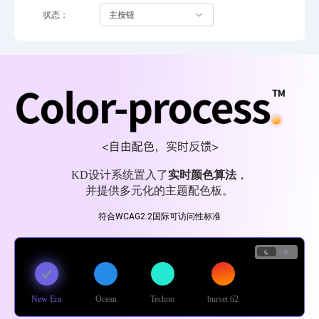
状态：
主按钮
KD设计系统置入了
实时颜色算法
，
并提供多元化的主题配色板。
符合
WCAG2.2
国际可访问性标准
New Era
Ocean
Techno
burset 62